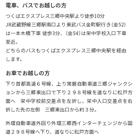
電車、バスでお越しの方
つくばエクスプレス三郷中央駅より徒歩10分
JR武蔵野線三郷駅南口より東武バス金町駅行き（金52）
は一本木橋下車 徒歩3分、（金54）は栄中学校入口下車
至近。
どちらのバスもつくばエクスプレス三郷中央駅を経由
します。
お車でお越しの方
下り首都高速６号線、上り常磐自動車道三郷ジャンクシ
ョンから三郷東出口で下り２９８号線を道なりに松戸方
面へ 栄中学校前交差点を左折し、栄中入口交差点を右
折した先の左側 三郷東出口から約３分。
外環自動車道外回り外環三郷西インターチェンジから国
道２９８号線へ下り、道なりに松戸方面へ