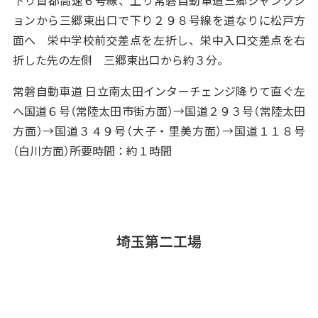
ョンから三郷東出口で下り２９８号線を道なりに松戸方
面へ 栄中学校前交差点を左折し、栄中入口交差点を右
折した先の左側 三郷東出口から約３分。
常磐自動車道 日立南太田インターチェンジ降りて直ぐ左
へ国道６号（常陸太田市街方面）→国道２９３号（常陸太田
方面）→国道３４９号（大子・里美方面）→国道１１８号
（白川方面）所要時間：約１時間
埼玉第二工場